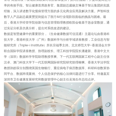
率的有效手段。智云健康首席政务官、集团副总裁杨文琳基于智云集团的实践
经验，深入讲述数字化慢病管理方面的多元化商业应用及解决方案。声智科技
数字人产品副总裁黄赟贺则提出了医疗AI行业现阶段面临的挑战与困难。最
后，香港大学经管学院创新与信息管理助理教授欧阳会银基于急诊室数据，通
过实证分析及仿真分析，提出对系统改进的建议。
数据是智慧健康中的重要部分，《生命健康数据可信流通》主题论坛由香港科
技大学，香港科技大学（广州）数据科学与分析学域讲座教授，工业信息与智
能研究所（Triple-i Institute）所长宗福季主持。北京师范大学-香港浸会大学
联合国际学院讲座教授、协理副校长、理工科技学院院长潘建新、香港中文大
学（深圳）数据科学学院助理教授李爽、下一代互联网国家工程中心副主任张
汉卓、澳门科技大学下一代互联网国际研究院研究助理柳爽、香港大学法学院
教授孙皓琛分别围绕英国生物银行、重症病电子病历数据库、科研科创数算协
同平台、数据跨境案例、个人信息保护的核心法律问题进行了分享。特邀嘉宾
深圳市卫生健康发展研究和数据管理中心副主任吴旭生作总结点评。