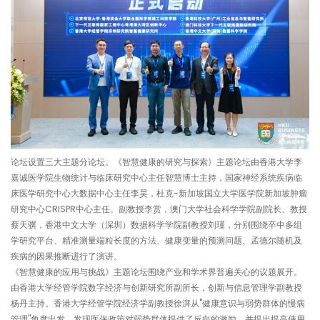
论坛设置三大主题分论坛。《智慧健康的研究与探索》主题论坛由香港大学李
嘉诚医学院生物统计与临床研究中心主任智慧博士主持，国家神经系统疾病临
床医学研究中心大数据中心主任李昊，杜克-新加坡国立大学医学院新加坡肿瘤
研究中心CRISPR中心主任、副教授李赏，澳门大学社会科学学院副院长、教授
蔡天骥，香港中文大学（深圳）数据科学学院副教授刘瑾，分别围绕卒中多组
学研究平台、精准测量端粒长度的方法、健康变量的预测问题、孟德尔随机及
疾病的因果推断进行了演讲。
《智慧健康的应用与挑战》主题论坛围绕产业和学术界普遍关心的议题展开。
由香港大学经管学院数字经济与创新研究所副所长，创新与信息管理学副教授
杨丹主持。香港大学经管学院经济学副教授徐湃从"健康意识与弱势群体的慢病
管理"角度出发，发现医保政策对弱势群体提供了反向的激励，并提出提高使用